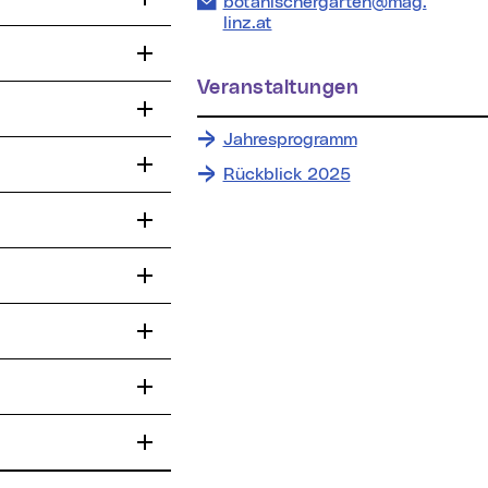
E-Mail Adresse:
botanischergarten@mag.
linz.at
Veranstaltungen
Jahresprogramm
Rückblick 2025