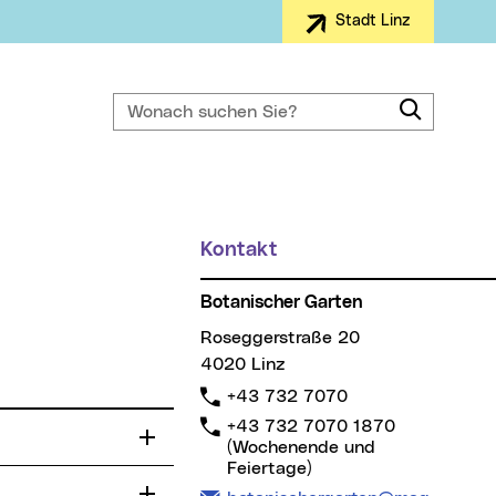
Stadt Linz
Wonach suchen Sie?
Suche
Kontakt
Botanischer Garten
Roseggerstraße 20
4020 Linz
Telefon:
+43 732 7070
Telefon:
+43 732 7070 1870
(Wochenende und
Feiertage)