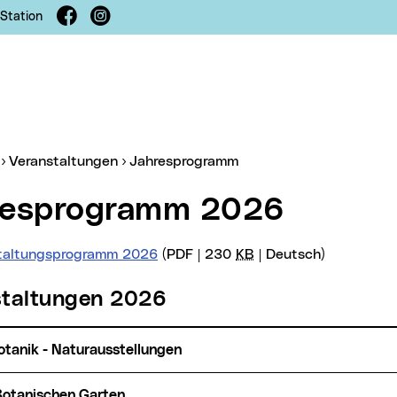
Facebook
Instagram
 Station
er:
Veranstaltungen
Jahresprogramm
hresprogramm 2026
taltungsprogramm 2026
(PDF | 230
KB
| Deutsch)
staltungen 2026
Botanik - Naturausstellungen
 Botanischen Garten