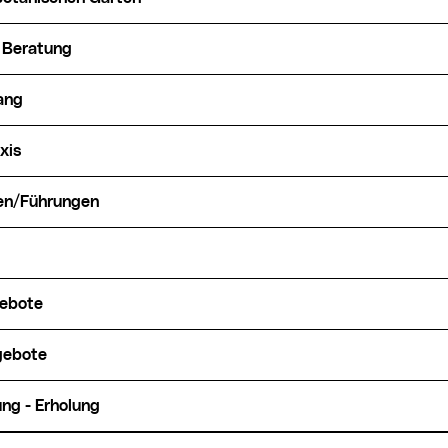
& Beratung
lang
xis
nen/Führungen
gebote
ngebote
ung - Erholung