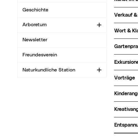
Geschichte
Verkauf 
Arboretum
Aufklappen
Wort & K
Newsletter
Gartenpra
Freundesverein
Exkursio
Naturkundliche Station
Aufklappen
Vorträge
Kinderan
Kreativa
Entspann