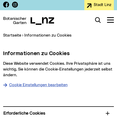
Facebook
Instagram
Stadt Linz
Zur Navigation
Zum Inhalt
Zur Suche
Botanischer
Suche
Navig
Garten
Sie sind hier:
Startseite
Informationen zu Cookies
Informationen zu Cookies
Diese Website verwendet Cookies. Ihre Privatsphäre ist uns
wichtig, Sie können die Cookie-Einstellungen jederzeit selbst
ändern.
Cookie Einstellungen bearbeiten
Erforderliche Cookies