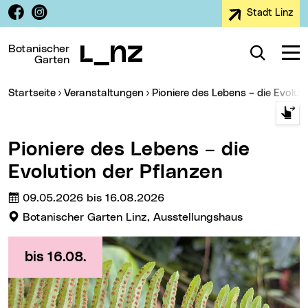
Facebook
Instagram
Stadt Linz
Zur Navigation
Zum Inhalt
Zur Suche
Botanischer
Suche
Navig
Garten
Sie sind hier:
Startseite
Veranstaltungen
Pioniere des Lebens – die Evolut
Pioniere des Lebens – die
Evolution der Pflanzen
Termin:
09.05.2026 bis 16.08.2026
Veranstaltungsort:
Botanischer Garten Linz, Ausstellungshaus
bis 16.08.