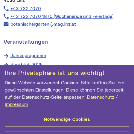
4020 Linz
Telefon:
+43 732 7070
Telefon:
+43 732 7070 1870 (Wochenende und Feiertage)
E-Mail Adresse:
botanischergarten@mag.linz.at
Veranstaltungen
Jahresprogramm
Rückblick 2025
Ihre Privatsphäre ist uns wichtig!
Diese Website verwendet Cookies. Bitte treffen Sie Ihre
gewünschten Einstellungen. Diese können Sie jederzeit
Wichtige Links
auf der Datenschutz-Seite anpassen.
Datenschutz
/
Newsletter Anmeldung
Impressum
Ihre E-Mail Adresse
Notwendige Cookies
Anmelden