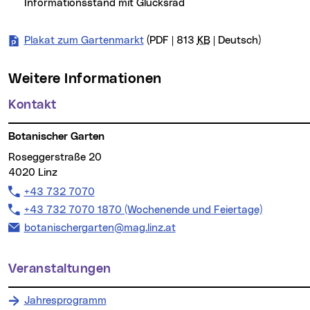
Informationsstand mit Glücksrad
Plakat zum Gartenmarkt
(PDF | 813
KB
| Deutsch)
Weitere Informationen
Kontakt
Botanischer Garten
Roseggerstraße 20
4020 Linz
Telefon:
+43 732 7070
Telefon:
+43 732 7070 1870 (Wochenende und Feiertage)
E-Mail Adresse:
botanischergarten@mag.linz.at
Veranstaltungen
Jahresprogramm