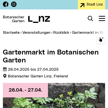
Facebook
Instagram
Stadt Linz
Zur Navigation
Zum Inhalt
Zur Suche
Botanischer
Suche
Navig
Garten
Sie sind hier:
Startseite
Veranstaltungen
Rückblick
Gartenmarkt im Bot
Gartenmarkt im Botanischen
Garten
Termin:
26.04.2025 bis 27.04.2025
Veranstaltungsort:
Botanischer Garten Linz, Freiland
26.04. - 27.04.