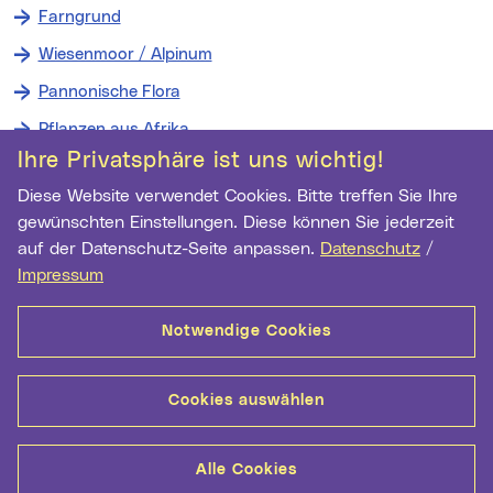
Farngrund
Wiesenmoor / Alpinum
Pannonische Flora
Pflanzen aus Afrika
Ihre Privatsphäre ist uns wichtig!
Diese Website verwendet Cookies. Bitte treffen Sie Ihre
Wichtige Links
gewünschten Einstellungen. Diese können Sie jederzeit
auf der Datenschutz-Seite anpassen.
Datenschutz
/
Newsletter Anmeldung
Impressum
Ihre E-Mail Adresse
Notwendige Cookies
Anmelden
Cookies auswählen
Kontakt
Barrierefreiheit
Datenschutz
Alle Cookies
Cookie-Einstellungen
Impressum