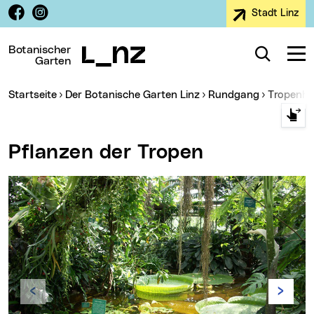
Facebook
Instagram
Stadt Linz
Zur Navigation
Zum Inhalt
Zur Suche
Botanischer
Suche
Navig
Garten
Sie sind hier:
Startseite
Der Botanische Garten Linz
Rundgang
Tropenh
Pflanzen der Tropen
Zurück
Vor