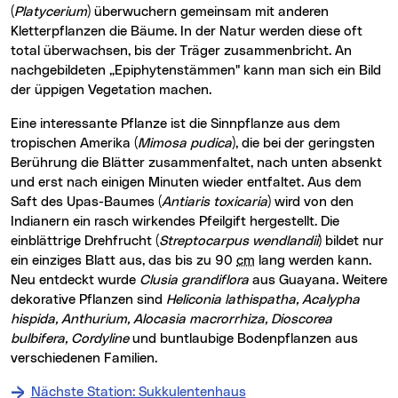
(
Platycerium
) überwuchern gemeinsam mit anderen
Kletterpflanzen die Bäume. In der Natur werden diese oft
total überwachsen, bis der Träger zusammenbricht. An
nachgebildeten „Epiphytenstämmen" kann man sich ein Bild
der üppigen Vegetation machen.
Eine interessante Pflanze ist die Sinnpflanze aus dem
tropischen Amerika (
Mimosa pudica
), die bei der geringsten
Berührung die Blätter zusammenfaltet, nach unten absenkt
und erst nach einigen Minuten wieder entfaltet. Aus dem
Saft des Upas-Baumes (
Antiaris toxicaria
) wird von den
Indianern ein rasch wirkendes Pfeilgift hergestellt. Die
einblättrige Drehfrucht (
Streptocarpus wendlandii
) bildet nur
ein einziges Blatt aus, das bis zu 90
cm
lang werden kann.
Neu entdeckt wurde
Clusia grandiflora
aus Guayana. Weitere
dekorative Pflanzen sind
Heliconia lathispatha, Acalypha
hispida, Anthurium, Alocasia macrorrhiza, Dioscorea
bulbifera, Cordyline
und buntlaubige Bodenpflanzen aus
verschiedenen Familien.
Nächste Station: Sukkulentenhaus