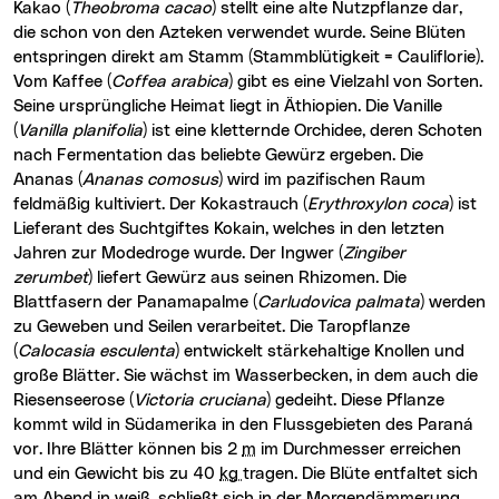
Kakao (
Theobroma cacao
) stellt eine alte Nutzpflanze dar,
die schon von den Azteken verwendet wurde. Seine Blüten
entspringen direkt am Stamm (Stammblütigkeit = Cauliflorie).
Vom Kaffee (
Coffea arabica
) gibt es eine Vielzahl von Sorten.
Seine ursprüngliche Heimat liegt in Äthiopien. Die Vanille
(
Vanilla planifolia
) ist eine kletternde Orchidee, deren Schoten
nach Fermentation das beliebte Gewürz ergeben. Die
Ananas (
Ananas comosus
) wird im pazifischen Raum
feldmäßig kultiviert. Der Kokastrauch (
Erythroxylon coca
) ist
Lieferant des Suchtgiftes Kokain, welches in den letzten
Jahren zur Modedroge wurde. Der Ingwer (
Zingiber
zerumbet
) liefert Gewürz aus seinen Rhizomen. Die
Blattfasern der Panamapalme (
Carludovica palmata
) werden
zu Geweben und Seilen verarbeitet. Die Taropflanze
(
Calocasia esculenta
) entwickelt stärkehaltige Knollen und
große Blätter. Sie wächst im Wasserbecken, in dem auch die
Riesenseerose (
Victoria cruciana
) gedeiht. Diese Pflanze
kommt wild in Südamerika in den Flussgebieten des Paraná
vor. Ihre Blätter können bis 2
m
im Durchmesser erreichen
und ein Gewicht bis zu 40
kg
tragen. Die Blüte entfaltet sich
am Abend in weiß, schließt sich in der Morgendämmerung