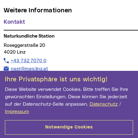
Weitere Informationen
Kontakt
Naturkundliche Station
Roseggerstraße 20
4020 Linz
Telefon:
+43 732 7070 0
E-Mail Adresse:
nast@mag.linz.at
Ihre Privatsphäre ist uns wichtig!
Diese Website verwendet Cookies. Bitte treffen Sie Ihre
gewünschten Einstellungen. Diese können Sie jederzeit
Wichtige Links
auf der Datenschutz-Seite anpassen.
Datenschutz
/
Newsletter Anmeldung
Impressum
Ihre E-Mail Adresse
Notwendige Cookies