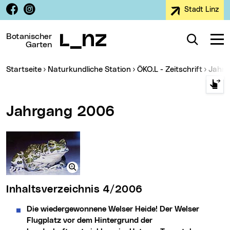
Facebook
Instagram
Stadt Linz
Zur Navigation
Zum Inhalt
Zur Suche
Botanischer
Suche
Navig
Garten
Sie sind hier:
Startseite
Naturkundliche Station
ÖKO.L - Zeitschrift
Jahr
Jahrgang 2006
Inhaltsverzeichnis 4/2006
Die wiedergewonnene Welser Heide! Der Welser
Flugplatz vor dem Hintergrund der