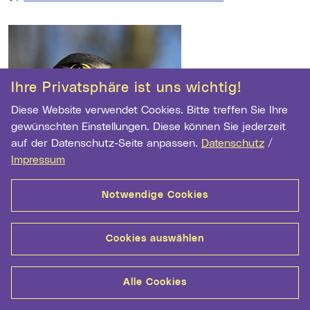
Ihre Privatsphäre ist uns wichtig!
Diese Website verwendet Cookies. Bitte treffen Sie Ihre
gewünschten Einstellungen. Diese können Sie jederzeit
auf der Datenschutz-Seite anpassen.
Datenschutz
/
Impressum
Der Wanderfalke – das schnellste Tier der Welt
lebt auch in Linz!
Notwendige Cookies
Der Wanderfalke (
Falco peregrinus)
ist einer der
bekanntesten und am meisten bewunderten Vögel der Welt,
ein meisterlicher Jäger der Lüfte. Dank seines massigen,
Cookies auswählen
stromlinienförmigen Körpers kann er sich schneller als alle
anderen Lebewesen durch den freien Luftraum bewegen. Der
kontrollierte Todesstoß, mit dem er seine Beute in der Luft
Alle Cookies
zur Strecke bringt, gehört sicherlich zu den
beeindruckendsten Kollisionen in der Natur. Ein Brutpaar