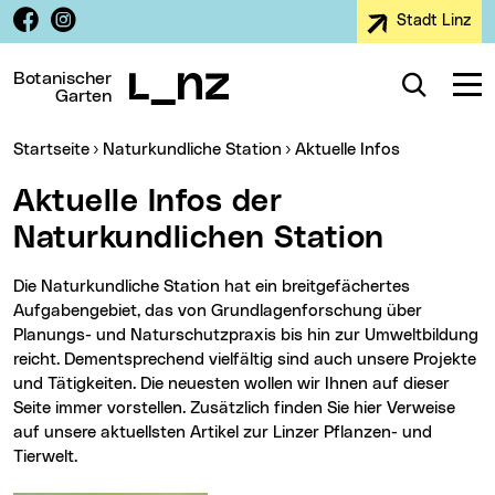
Facebook
Instagram
Stadt Linz
Zur Navigation
Zum Inhalt
Zur Suche
Botanischer
Suche
Navig
Garten
Sie sind hier:
Startseite
Naturkundliche Station
Aktuelle Infos
Aktuelle Infos der
Naturkundlichen Station
Die Naturkundliche Station hat ein breitgefächertes
Aufgabengebiet, das von Grundlagenforschung über
Planungs- und Naturschutzpraxis bis hin zur Umweltbildung
reicht. Dementsprechend vielfältig sind auch unsere Projekte
und Tätigkeiten. Die neuesten wollen wir Ihnen auf dieser
Seite immer vorstellen. Zusätzlich finden Sie hier Verweise
auf unsere aktuellsten Artikel zur Linzer Pflanzen- und
Tierwelt.