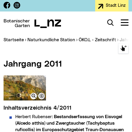
Facebook
Instagram
Stadt Linz
Zur Navigation
Zum Inhalt
Zur Suche
Botanischer
Suche
Navig
Garten
Sie sind hier:
Startseite
Naturkundliche Station
ÖKO.L - Zeitschrift
Jahr
Jahrgang 2011
Inhaltsverzeichnis 4/2011
Herbert Rubenser:
Bestandserfassung von Eisvogel
(Alcedo atthis) und Zwergtaucher (Tachybaptus
ruficollis) im Europaschutzgebiet Traun-Donauauen