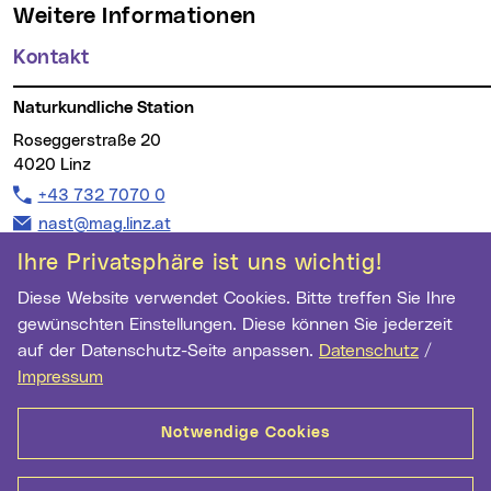
Weitere Informationen
Kontakt
Naturkundliche Station
Roseggerstraße 20
4020 Linz
Telefon:
+43 732 7070 0
E-Mail Adresse:
nast@mag.linz.at
Ihre Privatsphäre ist uns wichtig!
Diese Website verwendet Cookies. Bitte treffen Sie Ihre
Wichtige Links
gewünschten Einstellungen. Diese können Sie jederzeit
auf der Datenschutz-Seite anpassen.
Datenschutz
/
Newsletter Anmeldung
Impressum
Ihre E-Mail Adresse
Notwendige Cookies
Anmelden