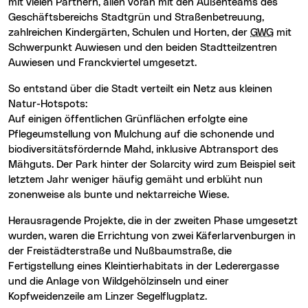
mit vielen Partnern, allen voran mit den Außenteams des
Geschäftsbereichs Stadtgrün und Straßenbetreuung,
zahlreichen Kindergärten, Schulen und Horten, der
GWG
mit
Schwerpunkt Auwiesen und den beiden Stadtteilzentren
Auwiesen und Franckviertel umgesetzt.
So entstand über die Stadt verteilt ein Netz aus kleinen
Natur-Hotspots:
Auf einigen öffentlichen Grünflächen erfolgte eine
Pflegeumstellung von Mulchung auf die schonende und
biodiversitätsfördernde Mahd, inklusive Abtransport des
Mähguts. Der Park hinter der Solarcity wird zum Beispiel seit
letztem Jahr weniger häufig gemäht und erblüht nun
zonenweise als bunte und nektarreiche Wiese.
Herausragende Projekte, die in der zweiten Phase umgesetzt
wurden, waren die Errichtung von zwei Käferlarvenburgen in
der Freistädterstraße und Nußbaumstraße, die
Fertigstellung eines Kleintierhabitats in der Lederergasse
und die Anlage von Wildgehölzinseln und einer
Kopfweidenzeile am Linzer Segelflugplatz.