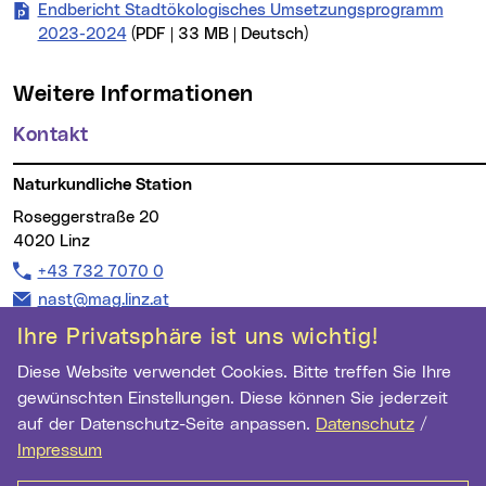
Endbericht Stadtökologisches Umsetzungsprogramm
2023-2024
(PDF | 33 MB | Deutsch)
Weitere Informationen
Kontakt
Naturkundliche Station
Roseggerstraße 20
4020 Linz
Telefon:
+43 732 7070 0
E-Mail Adresse:
nast@mag.linz.at
Ihre Privatsphäre ist uns wichtig!
Diese Website verwendet Cookies. Bitte treffen Sie Ihre
gewünschten Einstellungen. Diese können Sie jederzeit
Wichtige Links
auf der Datenschutz-Seite anpassen.
Datenschutz
/
Newsletter Anmeldung
Impressum
Ihre E-Mail Adresse