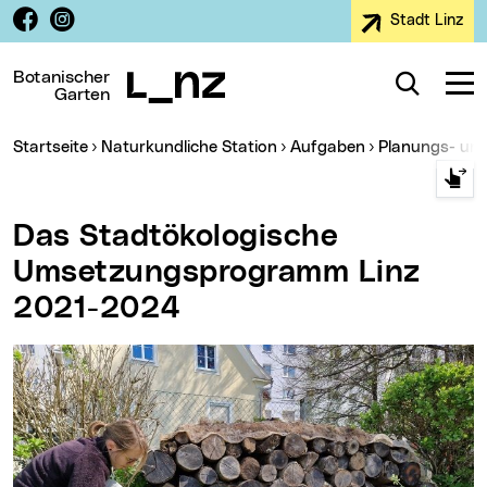
Facebook
Instagram
Stadt Linz
Zur Navigation
Zum Inhalt
Zur Suche
Botanischer
Suche
Navig
Garten
Sie sind hier:
Startseite
Naturkundliche Station
Aufgaben
Planungs- un
Das Stadtökologische
Umsetzungsprogramm Linz
2021-2024