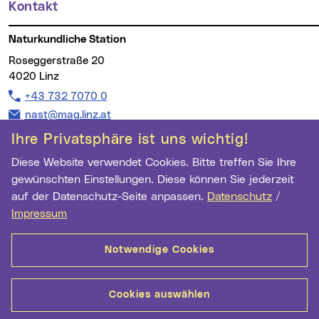
Kontakt
Naturkundliche Station
Roseggerstraße 20
4020 Linz
Telefon:
+43 732 7070 0
E-Mail Adresse:
nast@mag.linz.at
Ihre Privatsphäre ist uns wichtig!
Diese Website verwendet Cookies. Bitte treffen Sie Ihre
gewünschten Einstellungen. Diese können Sie jederzeit
Wichtige Links
auf der Datenschutz-Seite anpassen.
Datenschutz
/
Newsletter Anmeldung
Impressum
Ihre E-Mail Adresse
Notwendige Cookies
Anmelden
Cookies auswählen