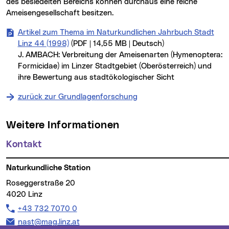
des besiedelten Bereichs können durchaus eine reiche
Ameisengesellschaft besitzen.
Artikel zum Thema im Naturkundlichen Jahrbuch Stadt
Linz 44 (1998)
(PDF | 14,55 MB | Deutsch)
J. AMBACH: Verbreitung der Ameisenarten (Hymenoptera:
Formicidae) im Linzer Stadtgebiet (Oberösterreich) und
ihre Bewertung aus stadtökologischer Sicht
zurück zur Grundlagenforschung
Weitere Informationen
Kontakt
Naturkundliche Station
Roseggerstraße 20
4020 Linz
Telefon:
+43 732 7070 0
E-Mail Adresse:
nast@mag.linz.at