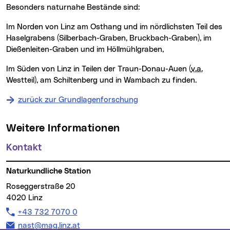
Besonders naturnahe Bestände sind:
im Norden von Linz am Osthang und im nördlichsten Teil des
Haselgrabens (Silberbach-Graben, Bruckbach-Graben), im
Dießenleiten-Graben und im Höllmühlgraben,
im Süden von Linz in Teilen der Traun-Donau-Auen (
v.a.
Westteil), am Schiltenberg und in Wambach zu finden.
zurück zur Grundlagenforschung
Weitere Informationen
Kontakt
Naturkundliche Station
Roseggerstraße 20
4020 Linz
Telefon:
+43 732 7070 0
E-Mail Adresse:
nast@mag.linz.at