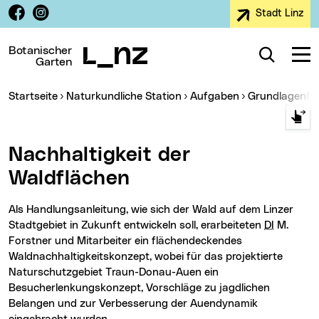
Facebook
Instagram
Stadt Linz
Zur Navigation
Zum Inhalt
Zur Suche
Botanischer
Suche
Navig
Garten
Sie sind hier:
Startseite
Naturkundliche Station
Aufgaben
Grundlagenf
Nachhaltigkeit der
Waldflächen
Als Handlungsanleitung, wie sich der Wald auf dem Linzer
Stadtgebiet in Zukunft entwickeln soll, erarbeiteten
DI
M.
Forstner und Mitarbeiter ein flächendeckendes
Waldnachhaltigkeitskonzept, wobei für das projektierte
Naturschutzgebiet Traun-Donau-Auen ein
Besucherlenkungskonzept, Vorschläge zu jagdlichen
Belangen und zur Verbesserung der Auendynamik