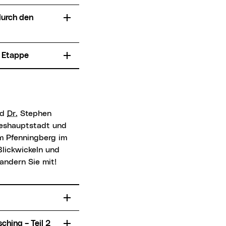
. Etappe
nd
Dr.
Stephen
deshauptstadt und
m Pfenningberg im
Blickwickeln und
andern Sie mit!
ching – Teil 2