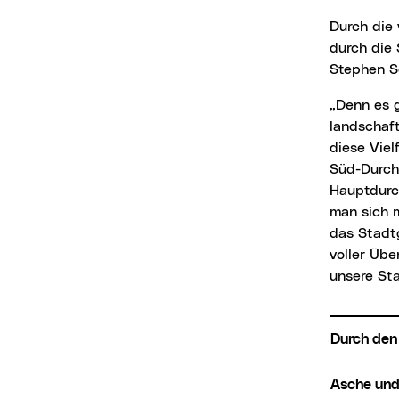
Durch die vielen positiven Rückmeldungen auf die Serie „Naturkundlicher Wanderführer
durch die 
Stephen S
„Denn es gibt immer noch viel zu entdecken in dieser Stadt, die so unterschiedliche
landschaft
diese Viel
Süd-Durch
Hauptdurc
man sich m
das Stadtg
voller Übe
unsere Sta
Durch de
Asche un