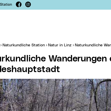
Facebook
Instagram
 Station
er:
Naturkundliche Station
Natur in Linz
Naturkundliche W
deshauptstadt