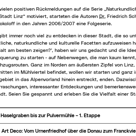
Stadt Linz“ motiviert, starteten die Autoren
Dr.
Friedrich S
okoloff in den Jahren 2006/2007 eine Folgeserie.
liche, naturkundliche und kulturelle Facetten aufzuweisen ha
falt am besten zeigen?', haben wir uns gedacht und die Ide
querung zu starten - auf Nebenwegen, die man kaum kennt,
hzugsrouten. Ganz im Norden am äußersten Zipfel von Linz,
itten im Mühlviertel befindet, wollen wir starten und ganz 
ebiet in das Alpenvorland hinein erstreckt, enden. Dazwisc
rraschungen, interessanter Entdeckungen und bemerkenswert
dt. Seien Sie gespannt und erleben Sie die Vielfalt einer St
n Haselgraben bis zur Pulvermühle – 1. Etappe
d Art Deco: Vom Urnenfriedhof über die Donau zum Franckvier