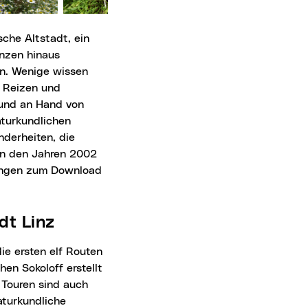
enzen hinaus
en. Wenige wissen
n Reizen und
n und an Hand von
aturkundlichen
derheiten, die
 in den Jahren 2002
bungen zum Download
dt Linz
en Sokoloff erstellt
 Touren sind auch
aturkundliche