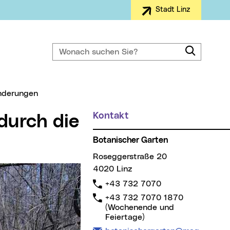
Stadt Linz
Wonach suchen Sie?
Suche
anderungen
Kontakt
Botanischer Garten
Roseggerstraße 20
4020 Linz
Telefon:
+43 732 7070
Telefon:
+43 732 7070 1870
(Wochenende und
Feiertage)