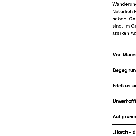
Wanderung
Natürlich 
haben, Ge
sind. Im G
starken A
Von Maue
Begegnun
Edelkast
Unverhoff
Auf grün
„Horch – die Lokomotive wiehert!“ Eine Waldwanderung auf der Trasse der