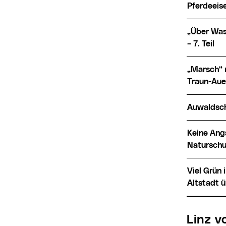
Pferdeeise
„Über Wasser wandeln“ – ohne Heiligenschein: trockene Wege durch den Wasserwald
– 7. Teil
„Marsch“ nach Ebelsberg auf napoleonischen Spuren mit sanftem Rückzug durch die
Traun-Auen
Auwaldsc
Keine Angst vor Haien! Eine Zeitreise zum prähistorischen Linzer Strand in das
Naturschu
Viel Grün im Grau. Eine Entdeckungsreise durch die Linzer Innenstadt: Von der
Altstadt ü
Linz 