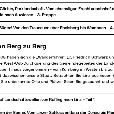
d nach Auwiesen – 3. Etappe
n Süden! Von den Traunauen über Ebelsberg bis Wambach – 4
von Berg zu Berg
008 haben sich die „Wanderführer“
Dr.
Friedrich Schwarz u
die West-Ost-Durchquerung des Gemeindegebietes der Lan
über hinaus vorgenommen - vom Kürnberg im Westen bis zu
d dazwischen unsere Stadt. Betrachten Sie Linz aus neuen 
 Sie unbekannte Orte und Plätze. Seien Sie gespannt und w
 auf Landschaftswellen von Rufling nach Linz – Teil 1
hen der Ebene. Vom Linzer Schloss entlang der Donau bis Ples