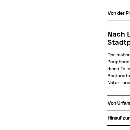
Von der P
Nach Linz hinaus – Naturwanderungen in die
Stadtp
Der bisher letzte Teil der beliebten Wanderserie durch Linz beschäftigt sich mit der
Peripherie
diese Teil
Bestandtei
Natur- und
Von Urfa
Hinauf z