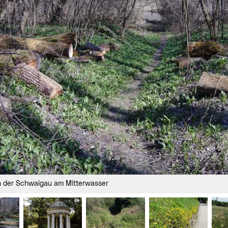
ück
in der Schwaigau am Mitterwasser
nkt)