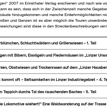
en“ 2007 im Ennsthaler Verlag erschienen und nach wie vor 
kann es sein, dass sich in der Zwischenzeit manche Gegebe
bäude hinzugekommen und manche Einkehrmöglichkeiten ni
roßen und Ganzen ist es aber möglich die Touren unverände
bweichungen sind diese in den Streckenbeschreibungen ver
rblümchen, Schluchtwäldern und Grillenwiesen – 1. Teil
gen mit Bibern, Eisvögeln und Fledermäusen im „Linzer Urwald
anien, Obstwiesen und Trockenrasen auf dem „Linzer Hausberg
t kommt oft – Seltsamkeiten im Linzer Industriegebiet – 4. Te
em Teppich durchs Tal des rauschenden Baches – 5. Teil