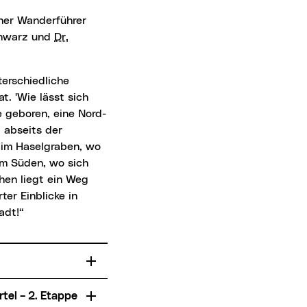
chwarz und
Dr.
t. 'Wie lässt sich
e geboren, eine Nord-
 abseits der
 im Haselgraben, wo
im Süden, wo sich
hen liegt ein Weg
er Einblicke in
adt!“
tel – 2. Etappe