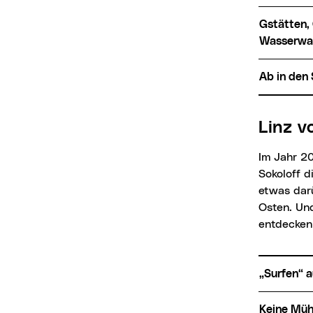
Gstätten, Gärten, Parklandschaft. Vom ehemaligen Frachtenbahnhof durch den
Wasserwal
Ab in de
Linz 
Im Jahr 2
Sokoloff 
etwas dar
Osten. Un
entdecken
„Surfen“
Keine Mü