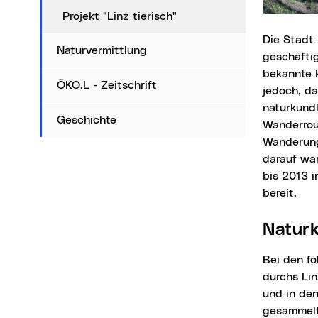
Projekt "Linz tierisch"
Die Stadt Linz hat viele bekannte Gesichter: eine bezaubernde historische Altstadt, ein
Naturvermittlung
geschäfti
bekannte k
ÖKO.L - Zeitschrift
jedoch, da
naturkundl
Geschichte
Wanderrou
Wanderung
darauf war
bis 2013 
bereit.
Natur
Bei den folgenden naturkundlichen Wanderungen handelt es sich um die ersten elf Routen
durchs Lin
und in den
gesammelt 