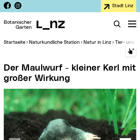
Facebook
Instagram
Stadt Linz
Zur Navigation
Zum Inhalt
Zur Suche
Botanischer
Suche
Navig
Garten
Sie sind hier:
Startseite
Naturkundliche Station
Natur in Linz
Tier- und 
Der Maulwurf - kleiner Kerl mit
großer Wirkung