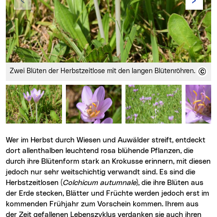
Zwei Blüten der Herbstzeitlose mit den langen Blütenröhren.
Typisch für die Herbstzeitl
Wer im Herbst durch Wiesen und Auwälder streift, entdeckt
dort allenthalben leuchtend rosa blühende Pflanzen, die
durch ihre Blütenform stark an Krokusse erinnern, mit diesen
jedoch nur sehr weitschichtig verwandt sind. Es sind die
Herbstzeitlosen (
Colchicum autumnale
), die ihre Blüten aus
der Erde stecken, Blätter und Früchte werden jedoch erst im
kommenden Frühjahr zum Vorschein kommen. Ihrem aus
der Zeit gefallenen Lebenszyklus verdanken sie auch ihren