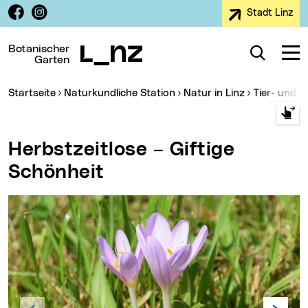
Facebook
Instagram
Stadt Linz
Zur Navigation
Zum Inhalt
Zur Suche
Botanischer
Suche
Navig
Garten
Sie sind hier:
Startseite
Naturkundliche Station
Natur in Linz
Tier- und 
Herbstzeitlose – Giftige
Schönheit
Zurück
Vor